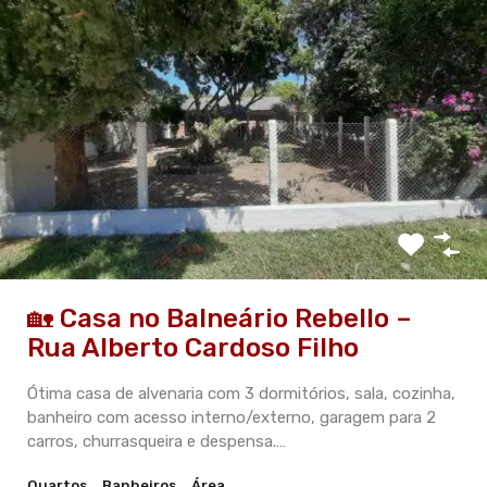
🏡 Casa no Balneário Rebello –
Rua Alberto Cardoso Filho
Ótima casa de alvenaria com 3 dormitórios, sala, cozinha,
banheiro com acesso interno/externo, garagem para 2
carros, churrasqueira e despensa.…
Quartos
Banheiros
Área