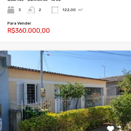
3
2
122,00
m²
Para Vender
R$360.000,00