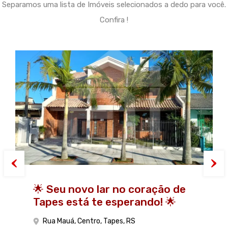
Separamos uma lista de Imóveis selecionados a dedo para você.
Confira !
🌟 Seu novo lar no coração de
Uma casa que emociona: chalé
Tapes está te esperando! 🌟
misto próximo ao centro da
cidade!
Rua Mauá, Centro, Tapes, RS