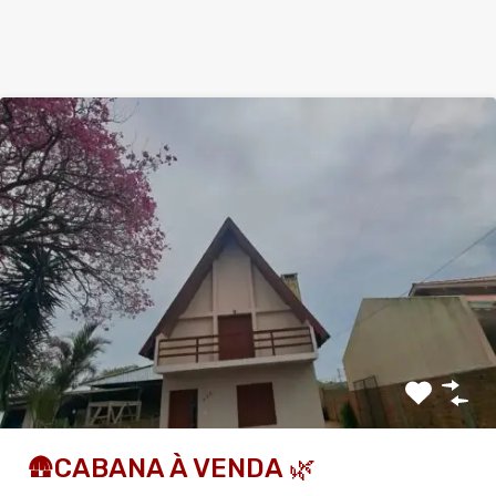
🛖CABANA À VENDA 🌿