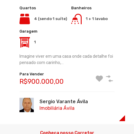
Rua Paul Harris, nº 251, Centro - Tapes, RS
Quartos
Banheiros
Quartos
Banheiros
Garagem
4 (sendo 1 suíte)
1 + 1 lavabo
3
1
2
Garagem
Que tal desfrutar do charme e da tranquilidade de
1
um chalé misto…
Imagine viver em uma casa onde cada detalhe foi
Para Vender
pensado com carinho,…
R$600.000,00
Para Vender
R$900.000,00
Sergio Varante Ávila
Imobiliária Ávila
Sergio Varante Ávila
Imobiliária Ávila
Conheça nosso Corretor