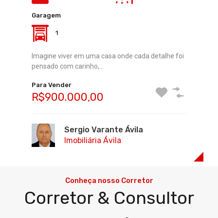
3
1
2
Garagem
Que tal desfrutar do charme e da tranquilidade de
1
um chalé misto…
Imagine viver em uma casa onde cada detalhe foi
Para Vender
pensado com carinho,…
R$600.000,00
Para Vender
R$900.000,00
Sergio Varante Ávila
Imobiliária Ávila
Sergio Varante Ávila
Imobiliária Ávila
Conheça nosso Corretor
Corretor & Consultor