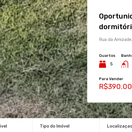
Oportuni
dormitór
Rua da Amizade,
Quartos
Banh
5
Para Vender
R$390.00
óvel
Tipo do Imóvel
Localizaça