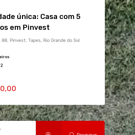
dade única: Casa com 5
ios em Pinvest
 88, Pinvest, Tapes, Rio Grande do Sul
eiros
2
0,00
o