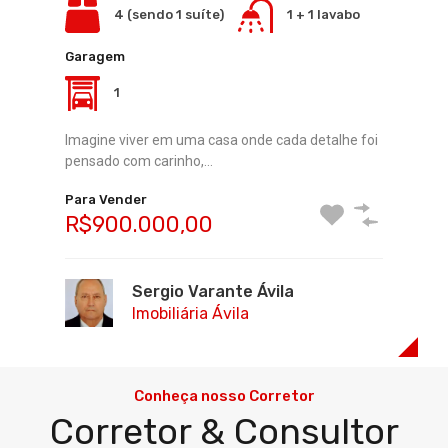
Quartos
Banheiros
Garagem
4 (sendo 1 suíte)
1 + 1 lavabo
3
1
2
Garagem
Que tal desfrutar do charme e da tranquilidade de
1
um chalé misto…
Imagine viver em uma casa onde cada detalhe foi
Para Vender
pensado com carinho,…
R$600.000,00
Para Vender
R$900.000,00
Sergio Varante Ávila
Imobiliária Ávila
Sergio Varante Ávila
Imobiliária Ávila
Conheça nosso Corretor
Corretor & Consultor