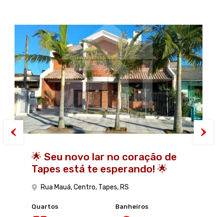
🌟 Seu novo lar no coração de
Uma casa que emociona: chalé
Tapes está te esperando! 🌟
misto próximo ao centro da
cidade!
Rua Mauá, Centro, Tapes, RS
Rua Paul Harris, nº 251, Centro - Tapes, RS
Quartos
Banheiros