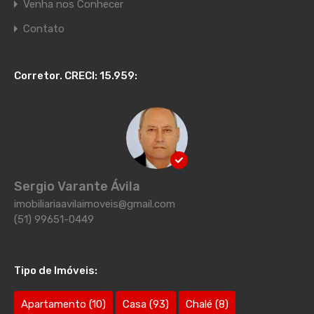
Venha nos Conhecer
Contato
Corretor. CRECI: 15.959:
Sergio Varante Ávila
imobiliariaavilaimoveis@gmail.com
(51) 99651-0449
Tipo de Imóveis:
Apartamento
(10)
Casa
(93)
Chalé
(8)