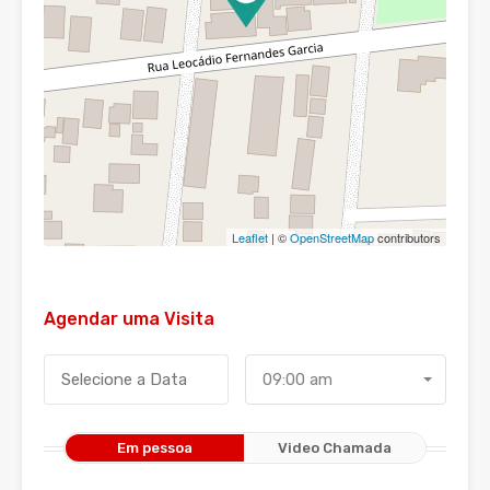
Leaflet
| ©
OpenStreetMap
contributors
Agendar uma Visita
09:00 am
Em pessoa
Video Chamada