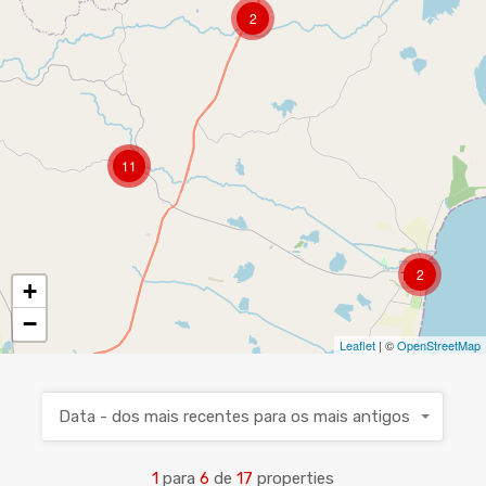
2
11
2
+
−
Leaflet
| ©
OpenStreetMap
Data - dos mais recentes para os mais antigos
1
para
6
de
17
properties