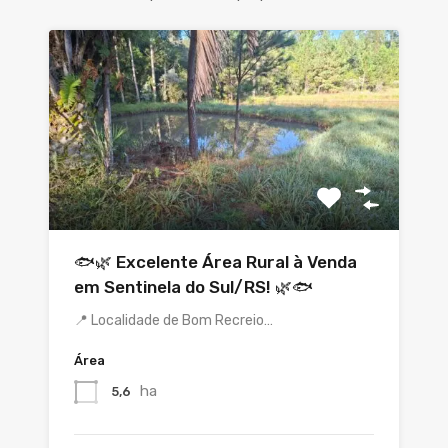
🐟🌿 Excelente Área Rural à Venda
em Sentinela do Sul/RS! 🌿🐟
📍 Localidade de Bom Recreio…
Área
ha
5,6