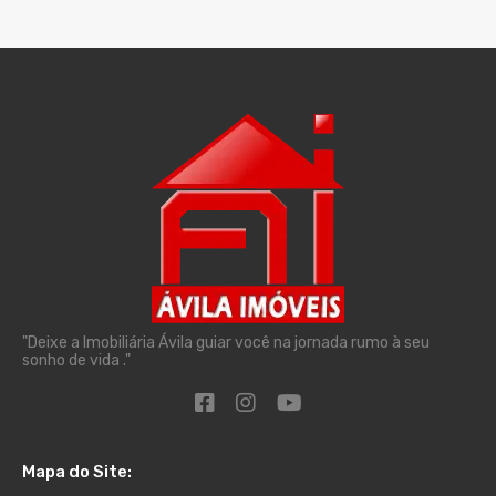
"Deixe a Imobiliária Ávila guiar você na jornada rumo à seu
sonho de vida ."
Mapa do Site: