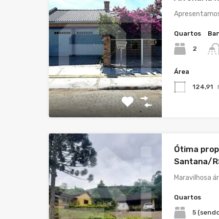
Apresentamos
Quartos
Ban
2
Área
124,91
Ótima prop
Santana/R
Maravilhosa á
Quartos
5 (sendo