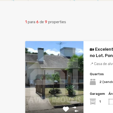
1
para
6
de
9
properties
🏡 Excelen
no Lot. Pon
📍 Casa de al
Quartos
2 (sendo
Garagem
Ár
1