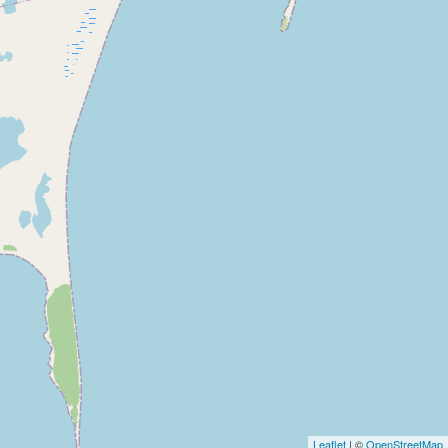
Leaflet
| ©
OpenStreetMap