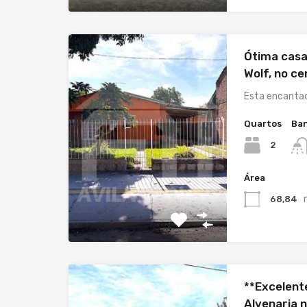
Ótima casa
Wolf, no c
Esta encantad
Quartos
Ban
2
Área
68,84
**Excelent
Alvenaria 