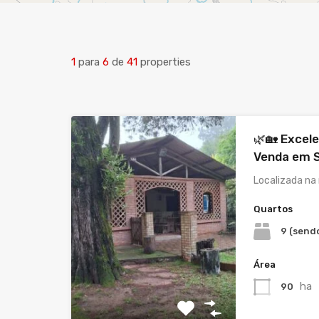
1
para
6
de
41
properties
🌿🏡 Excel
Venda em S
Localizada na
Quartos
9 (sendo
Área
ha
90