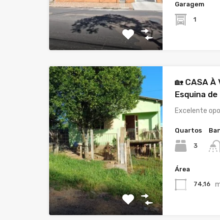
Garagem
1
🏡 CASA À 
Esquina de
Excelente op
Quartos
Ban
3
Área
m
74,16