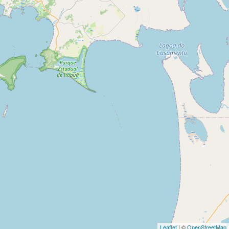
Leaflet
| ©
OpenStreetMap