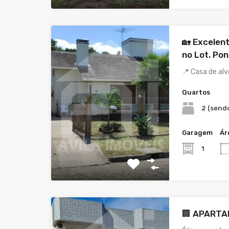
🏡 Excelen
no Lot. Pon
📍 Casa de al
Quartos
2 (sendo
Garagem
Ár
1
🏢 APART