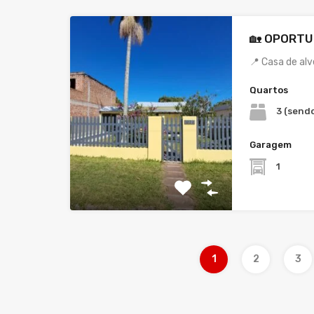
🏡 OPORTU
📍 Casa de al
Quartos
3 (sendo
Garagem
1
1
2
3