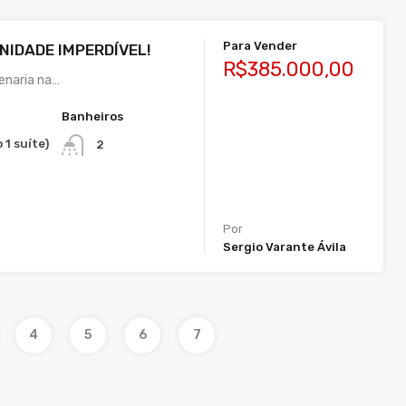
Para Vender
NIDADE IMPERDÍVEL!
R$385.000,00
venaria na…
Banheiros
 1 suíte)
2
Por
Sergio Varante Ávila
4
5
6
7