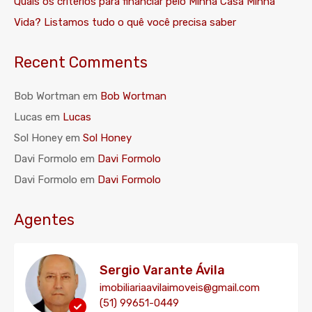
Quais os critérios para financiar pelo Minha Casa Minha
Vida? Listamos tudo o quê você precisa saber
Recent Comments
Bob Wortman
em
Bob Wortman
Lucas
em
Lucas
Sol Honey
em
Sol Honey
Davi Formolo
em
Davi Formolo
Davi Formolo
em
Davi Formolo
Agentes
Sergio Varante Ávila
imobiliariaavilaimoveis@gmail.com
(51) 99651-0449