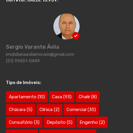
Corretor. CRECI: 15.959:
Sergio Varante Ávila
imobiliariaavilaimoveis@gmail.com
(51) 99651-0449
Tipo de Imóveis:
Apartamento
(10)
Casa
(93)
Chalé
(8)
Chácara
(5)
Clínica
(2)
Comercial
(30)
Consultório
(3)
Depósito
(5)
Engenho
(2)