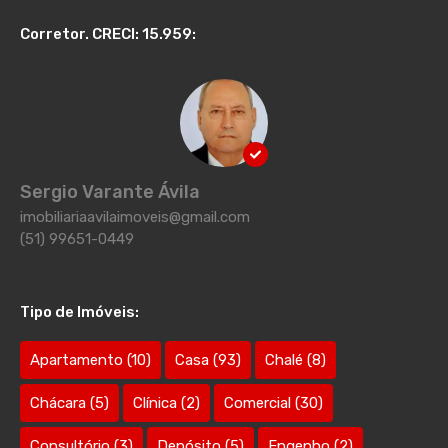
Corretor. CRECI: 15.959:
Sergio Varante Ávila
imobiliariaavilaimoveis@gmail.com
(51) 99651-0449
Tipo de Imóveis:
Apartamento
(10)
Casa
(93)
Chalé
(8)
Chácara
(5)
Clínica
(2)
Comercial
(30)
Consultório
(3)
Depósito
(5)
Engenho
(2)