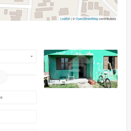
Leaflet
| ©
OpenStreetMap
contributors