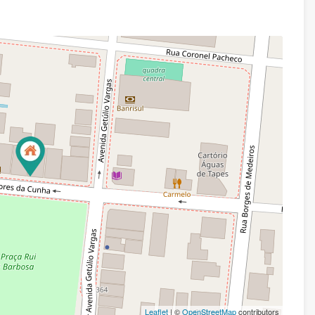
Leaflet
| ©
OpenStreetMap
contributors