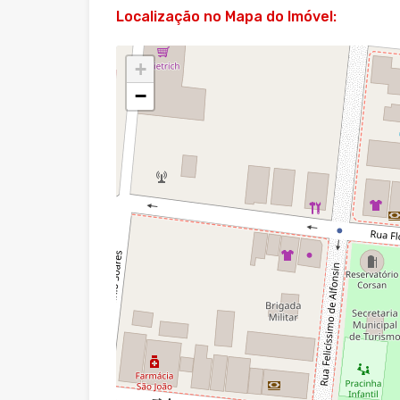
Localização no Mapa do Imóvel:
+
−