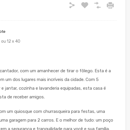
ote
 ou 12 x 40
cantador, com um amanhecer de tirar o fôlego. Esta é a
m um dos lugares mais incríveis da cidade. Com 5
 e jantar, cozinha e lavanderia equipadas, esta casa é
sta de receber amigos.
om um quiosque com churrasqueira para festas, uma
 e uma garagem para 2 carros. E o melhor de tudo: um poço
m a segurança e tranquilidade para você e sua família.