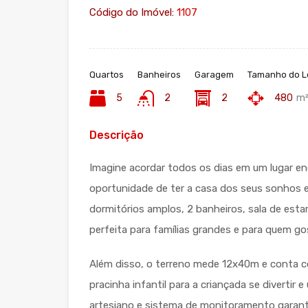
Código do Imóvel:
1107
Quartos
Banheiros
Garagem
Tamanho do L
5
2
2
480
m²
Descrição
Imagine acordar todos os dias em um lugar en
oportunidade de ter a casa dos seus sonhos e
dormitórios amplos, 2 banheiros, sala de estar
perfeita para famílias grandes e para quem go
Além disso, o terreno mede 12x40m e conta c
pracinha infantil para a criançada se divertir
artesiano e sistema de monitoramento garante