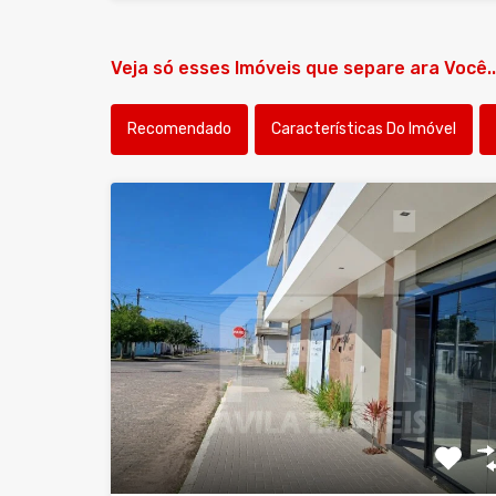
Veja só esses Imóveis que separe ara Você..
Recomendado
Características Do Imóvel