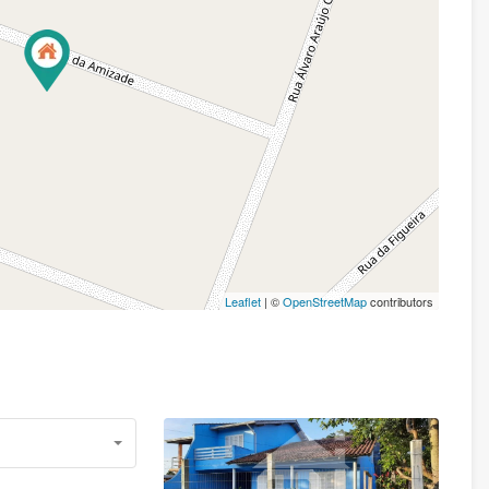
Leaflet
| ©
OpenStreetMap
contributors