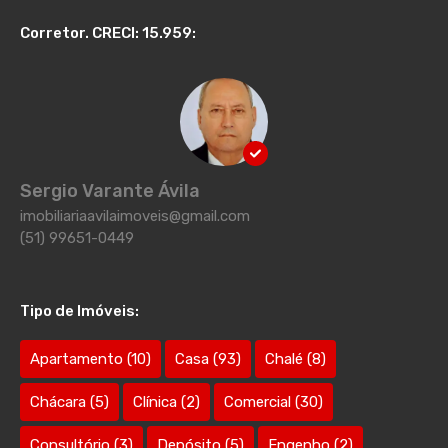
Corretor. CRECI: 15.959:
Sergio Varante Ávila
imobiliariaavilaimoveis@gmail.com
(51) 99651-0449
Tipo de Imóveis:
Apartamento
(10)
Casa
(93)
Chalé
(8)
Chácara
(5)
Clínica
(2)
Comercial
(30)
Consultório
(3)
Depósito
(5)
Engenho
(2)