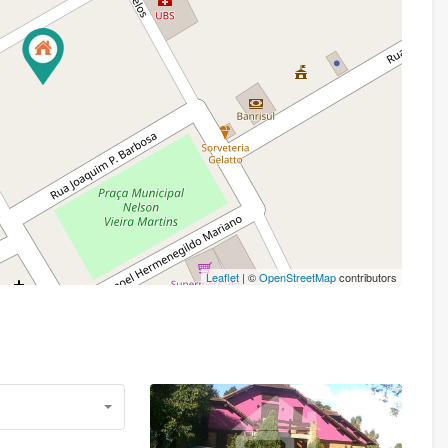
Leaflet
| ©
OpenStreetMap
contributors