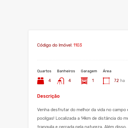
Código do Imóvel:
1103
Quartos
Banheiros
Garagem
Área
4
4
1
72
ha
Descrição
Venha desfrutar do melhor da vida no campo e
pocilgas! Localizada a 14km de distância do 
tranquila e cercada pela natureza, Além diss