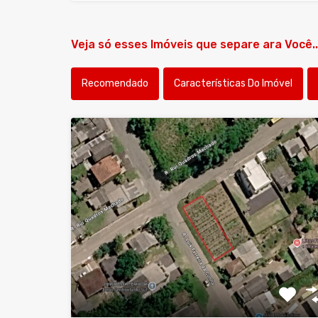
Veja só esses Imóveis que separe ara Você..
Recomendado
Características Do Imóvel