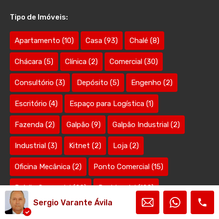
Tipo de Imóveis:
Apartamento
(10)
Casa
(93)
Chalé
(8)
Chácara
(5)
Clínica
(2)
Comercial
(30)
Consultório
(3)
Depósito
(5)
Engenho
(2)
Escritório
(4)
Espaço para Logística
(1)
Fazenda
(2)
Galpão
(9)
Galpão Industrial
(2)
Industrial
(3)
Kitnet
(2)
Loja
(2)
Oficina Mecânica
(2)
Ponto Comercial
(15)
Prédio Comercial
(20)
Residencial
(108)
Sergio Varante Ávila
Restaurante
(2)
Rural
(52)
Sala Comercial
(5)