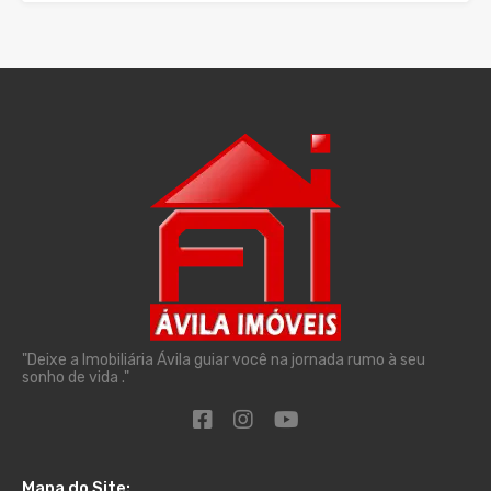
"Deixe a Imobiliária Ávila guiar você na jornada rumo à seu
sonho de vida ."
Mapa do Site: