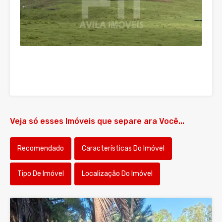
Veja só esses Imóveis que separe ara Você...
Recomendado
Características Do Imóvel
Tipo De Imóvel
Localização Do Imóvel