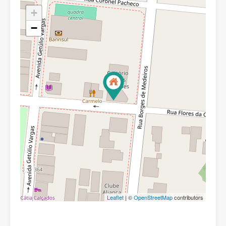
+
−
Leaflet
| ©
OpenStreetMap
contributors