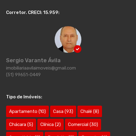
Corretor. CRECI: 15.959:
Sergio Varante Ávila
imobiliariaavilaimoveis@gmail.com
(51) 99651-0449
Tipo de Imóveis:
Apartamento
(10)
Casa
(93)
Chalé
(8)
Chácara
(5)
Clínica
(2)
Comercial
(30)