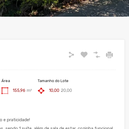
Área
Tamanho do Lote
155,96
m²
10,00
20,00
 e praticidade!
, sendo 1 suíte, além de sala de estar, cozinha funcional,