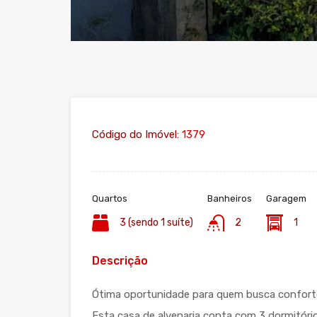
Código do Imóvel:
1379
Quartos
Banheiros
Garagem
3 (sendo 1 suíte)
2
1
Descrição
Ótima oportunidade para quem busca conforto
Esta casa de alvenaria conta com 3 dormitórios