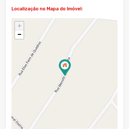
Localização no Mapa do Imóvel:
+
−