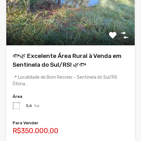
🐟🌿 Excelente Área Rural à Venda em
Sentinela do Sul/RS! 🌿🐟
📍 Localidade de Bom Recreio – Sentinela do Sul/RS
Ótima…
Área
5,6
ha
Para Vender
R$350.000,00