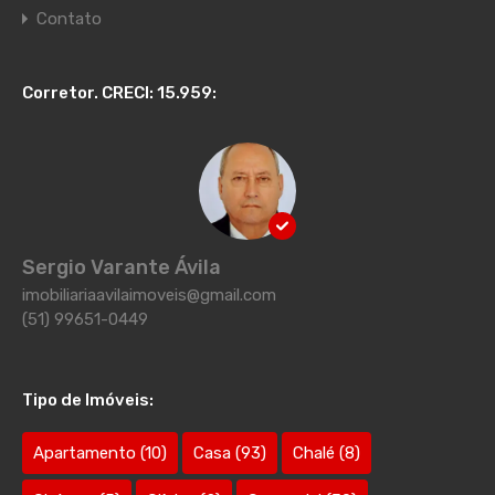
Contato
Corretor. CRECI: 15.959:
Sergio Varante Ávila
imobiliariaavilaimoveis@gmail.com
(51) 99651-0449
Tipo de Imóveis:
Apartamento
(10)
Casa
(93)
Chalé
(8)