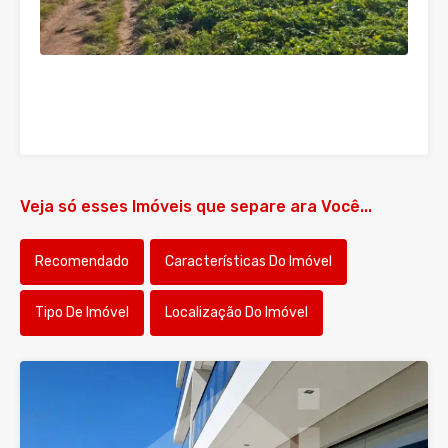
Veja só esses Imóveis que separe ara Você...
Recomendado
Características Do Imóvel
Tipo De Imóvel
Localização Do Imóvel