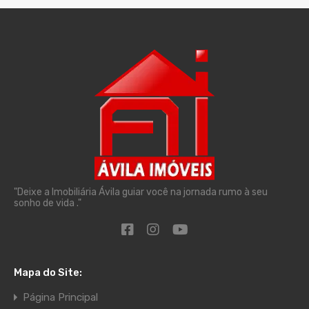
"Deixe a Imobiliária Ávila guiar você na jornada rumo à seu
sonho de vida ."
Mapa do Site:
Página Principal