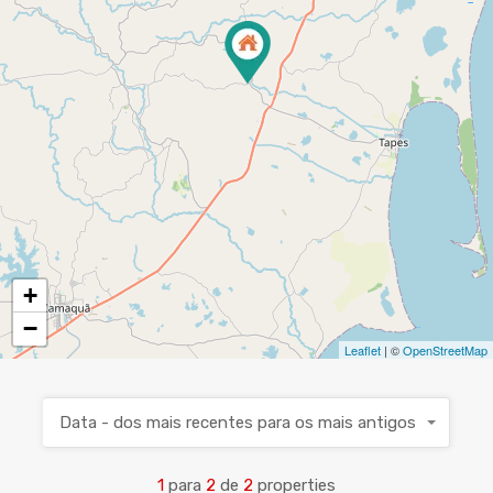
+
−
Leaflet
| ©
OpenStreetMap
Data - dos mais recentes para os mais antigos
1
para
2
de
2
properties