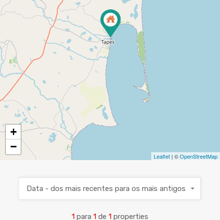
+
−
Leaflet
| ©
OpenStreetMap
Data - dos mais recentes para os mais antigos
1
para
1
de
1
properties