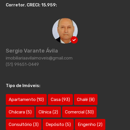
Corretor. CRECI: 15.959:
Sergio Varante Ávila
imobiliariaavilaimoveis@gmail.com
(51) 99651-0449
Tipo de Imóveis:
Apartamento
(10)
Casa
(93)
Chalé
(8)
Chácara
(5)
Clínica
(2)
Comercial
(30)
Consultório
(3)
Depósito
(5)
Engenho
(2)