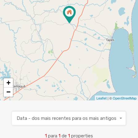
+
−
Leaflet
| ©
OpenStreetMap
Data - dos mais recentes para os mais antigos
1
para
1
de
1
properties