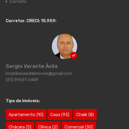
Contato
Corretor. CRECI: 15.959:
Sergio Varante Ávila
imobiliariaavilaimoveis@gmail.com
(51) 99651-0449
Tipo de Imóveis:
Apartamento
(10)
Casa
(93)
Chalé
(8)
Chácara
(5)
Clínica
(2)
Comercial
(30)